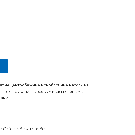
атые центробежные моноблочные насосы из
го всасывания, с осевым всасывающим и
ками
(°C): -15 °С ~ +105 °С