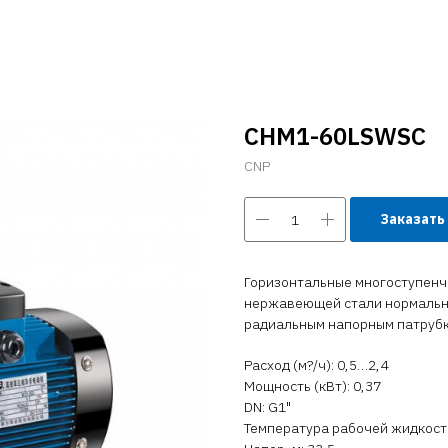
CHM1-60LSWSC
CNP
Заказать
Горизонтальные многоступенч
нержавеющей стали нормально
радиальным напорным патруб
Расход (м?/ч): 0,5…2,4
Мощность (кВт): 0,37
DN: G1"
Температура рабочей жидкости 