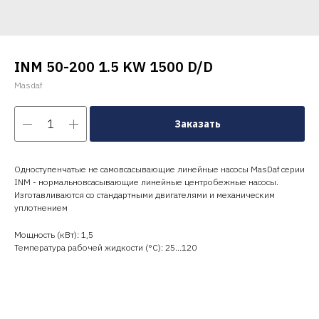
INM 50-200 1.5 KW 1500 D/D
Masdaf
Заказать
Одноступенчатые не самовсасывающие линейные насосы MasDaf серии
INM - нормальновсасывающие линейные центробежные насосы.
Изготавливаются со стандартными двигателями и механическим
уплотнением
Мощность (кВт): 1,5
Температура рабочей жидкости (°C): 25…120