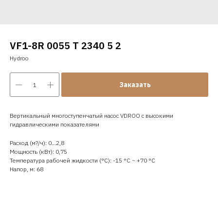
VF1-8R 0055 T 2340 5 2
Hydroo
Заказать
Вертикальный многоступенчатый насос VDROO с высокими
гидравлическими показателями
Расход (м?/ч): 0…2,8
Мощность (кВт): 0,75
Температура рабочей жидкости (°C): -15 °С ~ +70 °С
Напор, м: 68