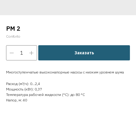
PM 2
Conforto
Заказать
Многоступенчатые высоконапорные насосы с низким уровнем шума
Расход (м?/ч): 0…2,4
Мощность (кВт): 0,37
Температура рабочей жидкости (°C): до 80 °C
Напор, м: 40