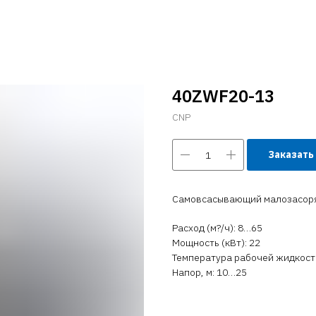
40ZWF20-13
CNP
Заказать
Самовсасывающий малозасоряе
Расход (м?/ч): 8…65
Мощность (кВт): 22
Температура рабочей жидкости 
Напор, м: 10…25