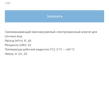
CNP
Заказать
Самовсасывающий малозасоряемый электронасосный агрегат для
сточных вод
Расход (м?/ч): 8…65
Мощность (кВт): 22
Температура рабочей жидкости (°C): 0 °С ~ +40 °С
Напор, м: 10…25