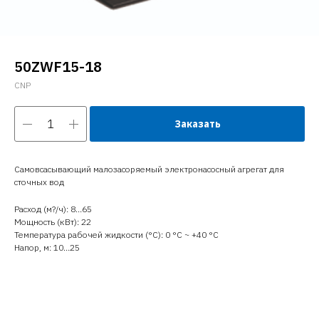
50ZWF15-18
CNP
Заказать
Самовсасывающий малозасоряемый электронасосный агрегат для
сточных вод
Расход (м?/ч): 8…65
Мощность (кВт): 22
Температура рабочей жидкости (°C): 0 °С ~ +40 °С
Напор, м: 10…25