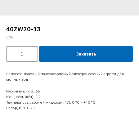
40ZW20-13
CNP
Заказать
Самовсасывающий малозасоряемый электронасосный агрегат для
сточных вод
Расход (м?/ч): 8…65
Мощность (кВт): 2,2
Температура рабочей жидкости (°C): 0 °С ~ +40 °С
Напор, м: 10…25