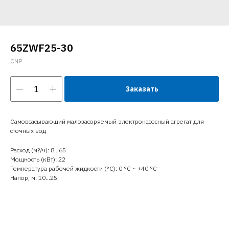
65ZWF25-30
CNP
Заказать
Самовсасывающий малозасоряемый электронасосный агрегат для
сточных вод
Расход (м?/ч): 8…65
Мощность (кВт): 22
Температура рабочей жидкости (°C): 0 °С ~ +40 °С
Напор, м: 10…25