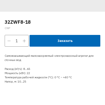
32ZWF8-18
CNP
Заказать
Самовсасывающий малозасоряемый электронасосный агрегат для
сточных вод
Расход (м?/ч): 8…65
Мощность (кВт): 22
Температура рабочей жидкости (°C): 0 °С ~ +40 °С
Напор, м: 10…25