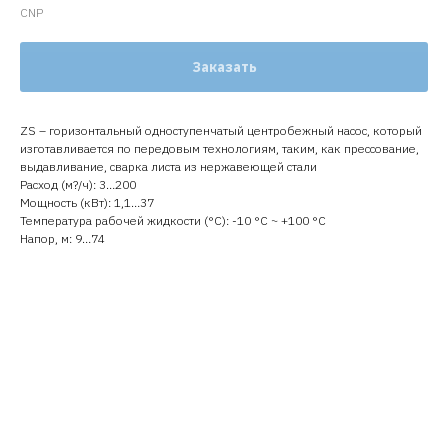
CNP
Заказать
ZS – горизонтальный одноступенчатый центробежный насос, который
изготавливается по передовым технологиям, таким, как прессование,
выдавливание, сварка листа из нержавеющей стали
Расход (м?/ч): 3…200
Мощность (кВт): 1,1…37
Температура рабочей жидкости (°C): -10 °С ~ +100 °С
Напор, м: 9…74