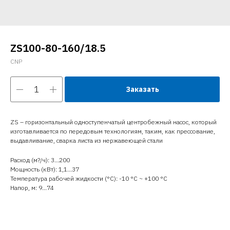
ZS100-80-160/18.5
CNP
Заказать
ZS – горизонтальный одноступенчатый центробежный насос, который
изготавливается по передовым технологиям, таким, как прессование,
выдавливание, сварка листа из нержавеющей стали
Расход (м?/ч): 3…200
Мощность (кВт): 1,1…37
Температура рабочей жидкости (°C): -10 °С ~ +100 °С
Напор, м: 9…74