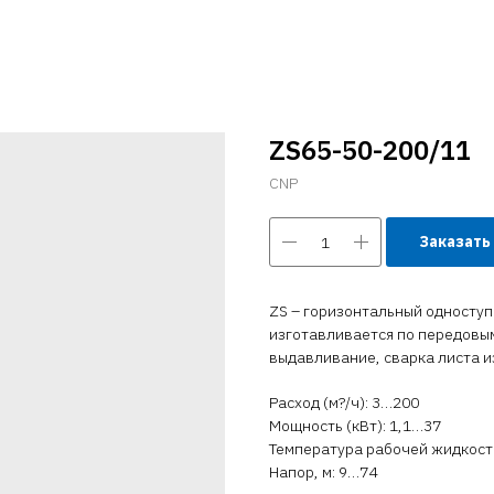
ZS65-50-200/11
CNP
Заказать
ZS – горизонтальный односту
изготавливается по передовым
выдавливание, сварка листа 
Расход (м?/ч): 3…200
Мощность (кВт): 1,1…37
Температура рабочей жидкости 
Напор, м: 9…74