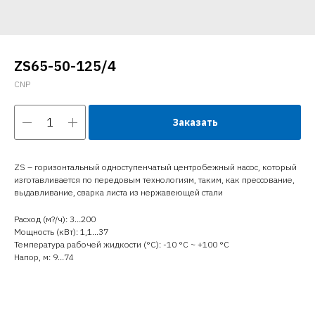
ZS65-50-125/4
CNP
Заказать
ZS – горизонтальный одноступенчатый центробежный насос, который
изготавливается по передовым технологиям, таким, как прессование,
выдавливание, сварка листа из нержавеющей стали
Расход (м?/ч): 3…200
Мощность (кВт): 1,1…37
Температура рабочей жидкости (°C): -10 °С ~ +100 °С
Напор, м: 9…74