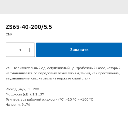
ZS65-40-200/5.5
CNP
Заказать
ZS – горизонтальный одноступенчатый центробежный насос, который
изготавливается по передовым технологиям, таким, как прессование,
выдавливание, сварка листа из нержавеющей стали
Расход (м?/ч): 3…200
Мощность (кВт): 1,1…37
Температура рабочей жидкости (°C): -10 °С ~ +100 °С
Напор, м: 9…74