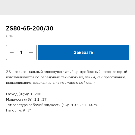
ZS80-65-200/30
CNP
Заказать
ZS – горизонтальный одноступенчатый центробежный насос, который
изготавливается по передовым технологиям, таким, как прессование,
выдавливание, сварка листа из нержавеющей стали
Расход (м?/ч): 3…200
Мощность (кВт): 1,1…37
Температура рабочей жидкости (°C): -10 °С ~ +100 °С
Напор, м: 9…74