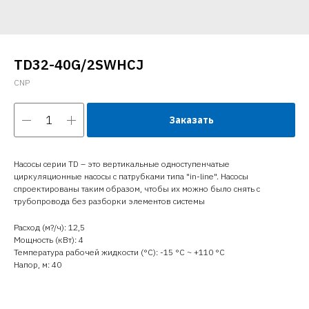
TD32-40G/2SWHCJ
CNP
Заказать
Насосы серии TD – это вертикальные одноступенчатые
циркуляционные насосы с патрубками типа "in-line". Насосы
спроектированы таким образом, чтобы их можно было снять с
трубопровода без разборки элементов системы
Расход (м?/ч): 12,5
Мощность (кВт): 4
Температура рабочей жидкости (°C): -15 °С ~ +110 °С
Напор, м: 40