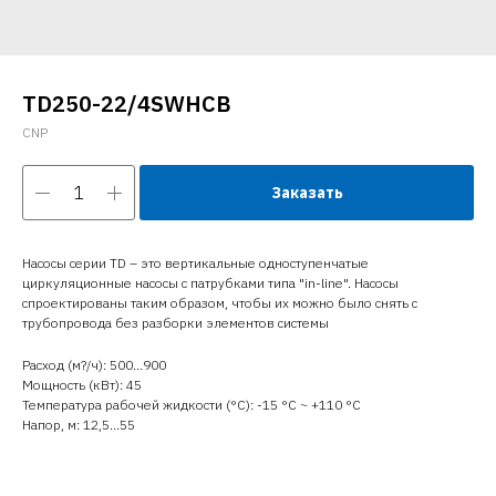
TD250-22/4SWHCB
CNP
Заказать
Насосы серии TD – это вертикальные одноступенчатые
циркуляционные насосы с патрубками типа "in-line". Насосы
спроектированы таким образом, чтобы их можно было снять с
трубопровода без разборки элементов системы
Расход (м?/ч): 500…900
Мощность (кВт): 45
Температура рабочей жидкости (°C): -15 °С ~ +110 °С
Напор, м: 12,5…55