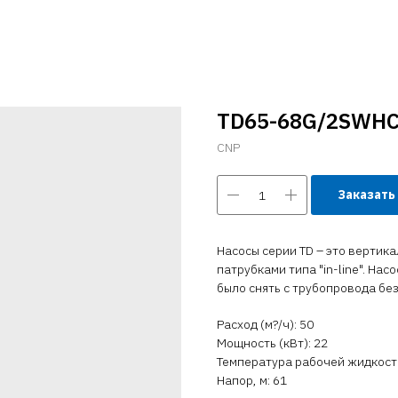
TD65-68G/2SWH
CNP
Заказать
Насосы серии TD – это вертик
патрубками типа "in-line". На
было снять с трубопровода бе
Расход (м?/ч): 50
Мощность (кВт): 22
Температура рабочей жидкости 
Напор, м: 61