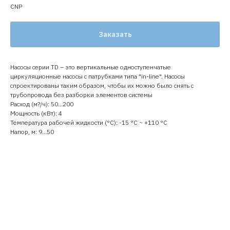
CNP
Заказать
Насосы серии TD – это вертикальные одноступенчатые
циркуляционные насосы с патрубками типа "in-line". Насосы
спроектированы таким образом, чтобы их можно было снять с
трубопровода без разборки элементов системы
Расход (м?/ч): 50…200
Мощность (кВт): 4
Температура рабочей жидкости (°C): -15 °С ~ +110 °С
Напор, м: 9…50