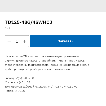
TD125-48G/4SWHCJ
CNP
Заказать
Насосы серии TD – это вертикальные одноступенчатые
циркуляционные насосы с патрубками типа "in-line". Насосы
спроектированы таким образом, чтобы их можно было снять с
трубопровода без разборки элементов системы
Расход (м?/ч): 50…200
Мощность (кВт): 37
Температура рабочей жидкости (°C): -15 °С ~ +110 °С
Напор, м: 9…50