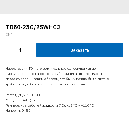
TD80-23G/2SWHCJ
CNP
Заказать
Насосы серии TD – это вертикальные одноступенчатые
циркуляционные насосы с патрубками типа "in-line". Насосы
спроектированы таким образом, чтобы их можно было снять с
трубопровода без разборки элементов системы
Расход (м?/ч): 50…200
Мощность (кВт): 5,5
Температура рабочей жидкости (°C): -15 °С ~ +110 °С
Напор, м: 9…50