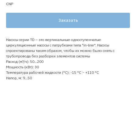
CNP
Заказать
Насосы серии TD – это вертикальные одноступенчатые
циркуляционные насосы с патрубками типа "in-line". Насосы
спроектированы таким образом, чтобы их можно было снять с
трубопровода без разборки элементов системы
Расход (м?/ч): 50…200
Мощность (кВт): 30
Температура рабочей жидкости (°C): -15 °С ~ +110 °С
Напор, м: 9…50