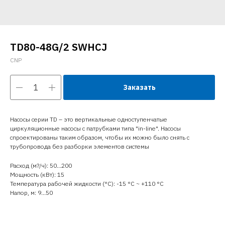
TD80-48G/2 SWHCJ
CNP
Заказать
Насосы серии TD – это вертикальные одноступенчатые
циркуляционные насосы с патрубками типа "in-line". Насосы
спроектированы таким образом, чтобы их можно было снять с
трубопровода без разборки элементов системы
Расход (м?/ч): 50…200
Мощность (кВт): 15
Температура рабочей жидкости (°C): -15 °С ~ +110 °С
Напор, м: 9…50