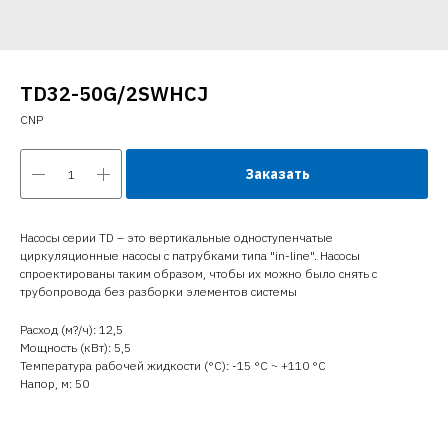
TD32-50G/2SWHCJ
CNP
Заказать
Насосы серии TD – это вертикальные одноступенчатые
циркуляционные насосы с патрубками типа "in-line". Насосы
спроектированы таким образом, чтобы их можно было снять с
трубопровода без разборки элементов системы
Расход (м?/ч): 12,5
Мощность (кВт): 5,5
Температура рабочей жидкости (°C): -15 °С ~ +110 °С
Напор, м: 50