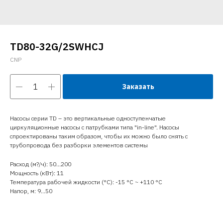
TD80-32G/2SWHCJ
CNP
Заказать
Насосы серии TD – это вертикальные одноступенчатые
циркуляционные насосы с патрубками типа "in-line". Насосы
спроектированы таким образом, чтобы их можно было снять с
трубопровода без разборки элементов системы
Расход (м?/ч): 50…200
Мощность (кВт): 11
Температура рабочей жидкости (°C): -15 °С ~ +110 °С
Напор, м: 9…50