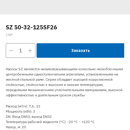
SZ 50-32-125SF26
CNP
Заказать
Насосы SZ являются несамовсасывающими консольно-моноблочными
центробежными одноступенчатыми агрегатами, установленными на
жесткой стальной раме. Серия обладает хорошей коррозионной
стойкостью, стойкостью к высоким и низким температурам,
передовыми механическими уплотнительными материалами, высокой
эффективностью и длительным сроком службы
Расход (м?/ч): 7,6…15
Мощность (кВт): 3
DN: Вход DN50, выход DN32
Температура рабочей жидкости (°C): -20 °С ~ +120 °С
Напор, м: 20