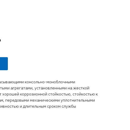
6
сасывающими консольно-моноблочными
ыми агрегатами, установленными на жесткой
т хорошей коррозионной стойкостью, стойкостью к
ам, передовыми механическими уплотнительными
ивностью и длительным сроком службы