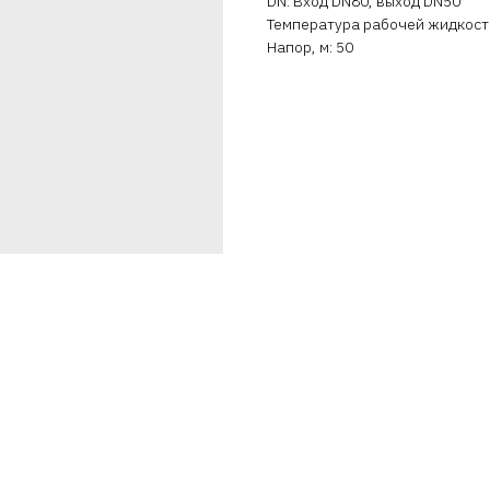
DN: Вход DN80, выход DN50
Температура рабочей жидкости 
Напор, м: 50