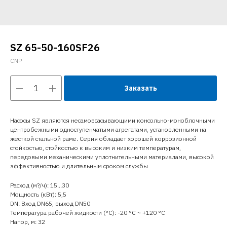
SZ 65-50-160SF26
CNP
Заказать
Насосы SZ являются несамовсасывающими консольно-моноблочными
центробежными одноступенчатыми агрегатами, установленными на
жесткой стальной раме. Серия обладает хорошей коррозионной
стойкостью, стойкостью к высоким и низким температурам,
передовыми механическими уплотнительными материалами, высокой
эффективностью и длительным сроком службы
Расход (м?/ч): 15…30
Мощность (кВт): 5,5
DN: Вход DN65, выход DN50
Температура рабочей жидкости (°C): -20 °С ~ +120 °С
Напор, м: 32