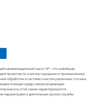
й канализационный насос SP – это новейшая
 для проектов по очистке городских и промышленных
пеней обработки и системы очистки различных сточных
рующие позиции среди самовсасывающих
ектронасосы этой серии характеризуются
и параметрами и длительным сроком службы