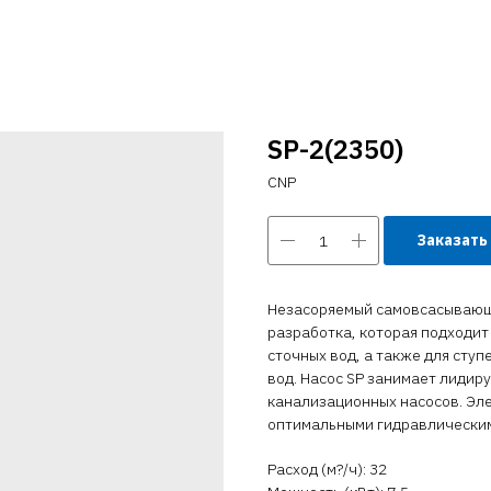
SP-2(2350)
CNP
Заказать
Незасоряемый самовсасывающи
разработка, которая подходит
сточных вод, а также для сту
вод. Насос SP занимает лиди
канализационных насосов. Эл
оптимальными гидравлическим
Расход (м?/ч): 32