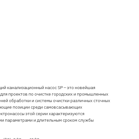
й канализационный насос SP – это новейшая
 для проектов по очистке городских и промышленных
пеней обработки и системы очистки различных сточных
рующие позиции среди самовсасывающих
ектронасосы этой серии характеризуются
и параметрами и длительным сроком службы