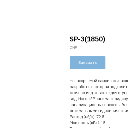
SP-3(1850)
CNP
Заказать
Незасоряемый самовсасывающи
разработка, которая подходит
сточных вод, а также для сту
вод. Насос SP занимает лиди
канализационных насосов. Эл
оптимальными гидравлическим
Расход (м?/ч): 72,5
Мощность (кВт): 15