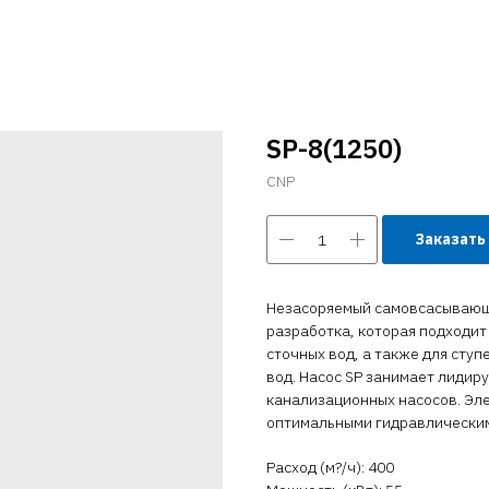
SP-8(1250)
CNP
Заказать
Незасоряемый самовсасывающи
разработка, которая подходит
сточных вод, а также для сту
вод. Насос SP занимает лиди
канализационных насосов. Эл
оптимальными гидравлическим
Расход (м?/ч): 400