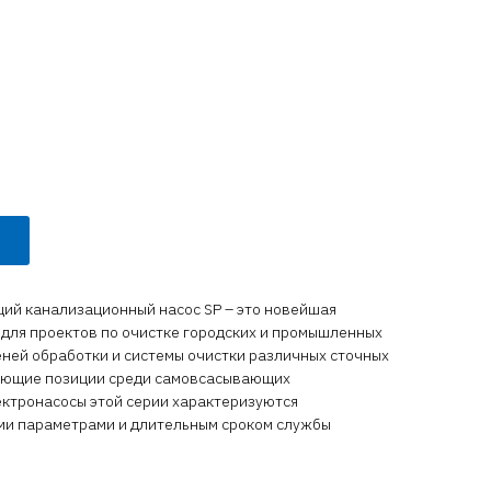
й канализационный насос SP – это новейшая
 для проектов по очистке городских и промышленных
пеней обработки и системы очистки различных сточных
рующие позиции среди самовсасывающих
ектронасосы этой серии характеризуются
и параметрами и длительным сроком службы