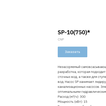
SP-10(750)*
CNP
Заказать
Незасоряемый самовсасывающи
разработка, которая подходит
сточных вод, а также для сту
вод. Насос SP занимает лиди
канализационных насосов. Эл
оптимальными гидравлическим
Расход (м?/ч): 300
Мощность (кВт): 15