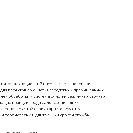
й канализационный насос SP – это новейшая
 для проектов по очистке городских и промышленных
пеней обработки и системы очистки различных сточных
рующие позиции среди самовсасывающих
ектронасосы этой серии характеризуются
и параметрами и длительным сроком службы