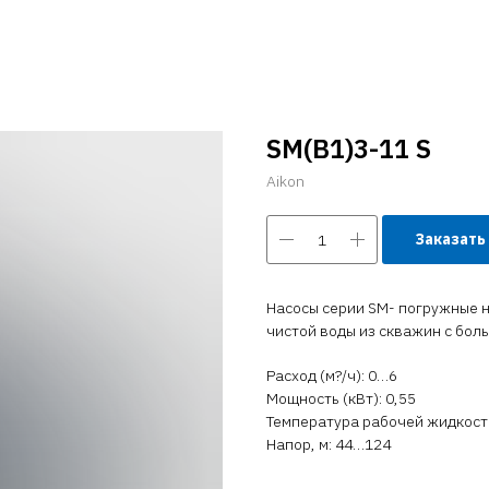
SM(B1)3-11 S
Aikon
Заказать
Насосы серии SM- погружные на
чистой воды из скважин с бол
Расход (м?/ч): 0…6
Мощность (кВт): 0,55
Температура рабочей жидкости 
Напор, м: 44…124