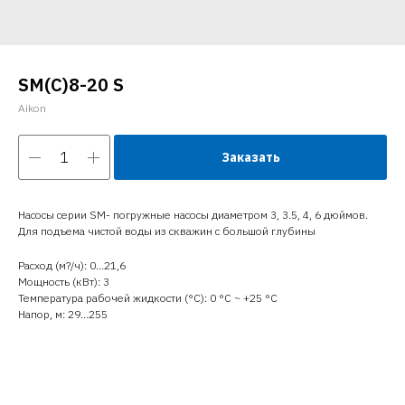
SM(C)8-20 S
Aikon
Заказать
Насосы серии SM- погружные насосы диаметром 3, 3.5, 4, 6 дюймов.
Для подъема чистой воды из скважин с большой глубины
Расход (м?/ч): 0…21,6
Мощность (кВт): 3
Температура рабочей жидкости (°C): 0 °С ~ +25 °С
Напор, м: 29…255