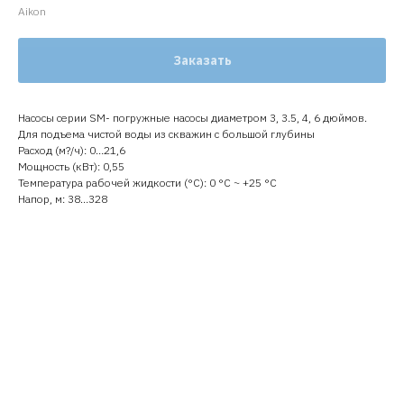
Aikon
Заказать
Насосы серии SM- погружные насосы диаметром 3, 3.5, 4, 6 дюймов.
Для подъема чистой воды из скважин с большой глубины
Расход (м?/ч): 0…21,6
Мощность (кВт): 0,55
Температура рабочей жидкости (°C): 0 °С ~ +25 °С
Напор, м: 38…328