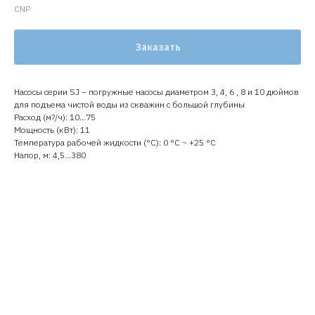
CNP
Заказать
Насосы серии SJ – погружные насосы диаметром 3, 4, 6 , 8 и 10 дюймов
для подъема чистой воды из скважин с большой глубины
Расход (м?/ч): 10…75
Мощность (кВт): 11
Температура рабочей жидкости (°C): 0 °С ~ +25 °С
Напор, м: 4,5…380