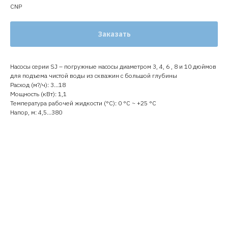
CNP
Заказать
Насосы серии SJ – погружные насосы диаметром 3, 4, 6 , 8 и 10 дюймов
для подъема чистой воды из скважин с большой глубины
Расход (м?/ч): 3…18
Мощность (кВт): 1,1
Температура рабочей жидкости (°C): 0 °С ~ +25 °С
Напор, м: 4,5…380