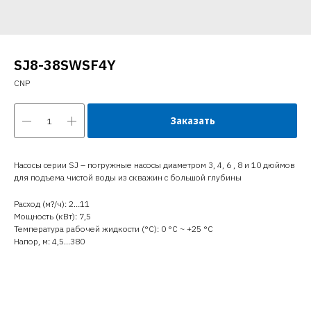
SJ8-38SWSF4Y
CNP
Заказать
Насосы серии SJ – погружные насосы диаметром 3, 4, 6 , 8 и 10 дюймов
для подъема чистой воды из скважин с большой глубины
Расход (м?/ч): 2…11
Мощность (кВт): 7,5
Температура рабочей жидкости (°C): 0 °С ~ +25 °С
Напор, м: 4,5…380