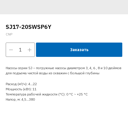
SJ17-20SWSP6Y
CNP
Заказать
Насосы серии SJ – погружные насосы диаметром 3, 4, 6 , 8 и 10 дюймов
для подъема чистой воды из скважин с большой глубины
Расход (м?/ч): 4…22
Мощность (кВт): 11
Температура рабочей жидкости (°C): 0 °С ~ +25 °С
Напор, м: 4,5…380