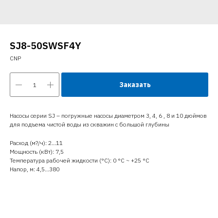
SJ8-50SWSF4Y
CNP
Заказать
Насосы серии SJ – погружные насосы диаметром 3, 4, 6 , 8 и 10 дюймов
для подъема чистой воды из скважин с большой глубины
Расход (м?/ч): 2…11
Мощность (кВт): 7,5
Температура рабочей жидкости (°C): 0 °С ~ +25 °С
Напор, м: 4,5…380