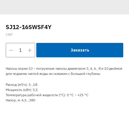
SJ12-16SWSF4Y
CNP
Заказать
Насосы серии SJ – погружные насосы диаметром 3, 4, 6 , 8 и 10 дюймов
для подъема чистой воды из скважин с большой глубины
Расход (м?/ч): 3…18
Мощность (кВт): 5,5
Температура рабочей жидкости (°C): 0 °С ~ +25 °С
Напор, м: 4,5…380