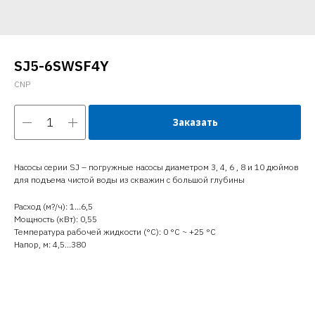
SJ5-6SWSF4Y
CNP
Заказать
Насосы серии SJ – погружные насосы диаметром 3, 4, 6 , 8 и 10 дюймов
для подъема чистой воды из скважин с большой глубины
Расход (м?/ч): 1…6,5
Мощность (кВт): 0,55
Температура рабочей жидкости (°C): 0 °С ~ +25 °С
Напор, м: 4,5…380