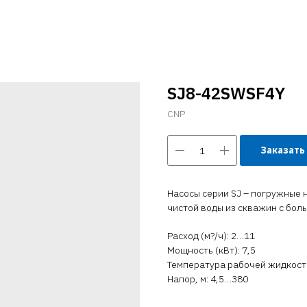
SJ8-42SWSF4Y
CNP
Заказать
Насосы серии SJ – погружные н
чистой воды из скважин с бол
Расход (м?/ч): 2…11
Мощность (кВт): 7,5
Температура рабочей жидкости 
Напор, м: 4,5…380