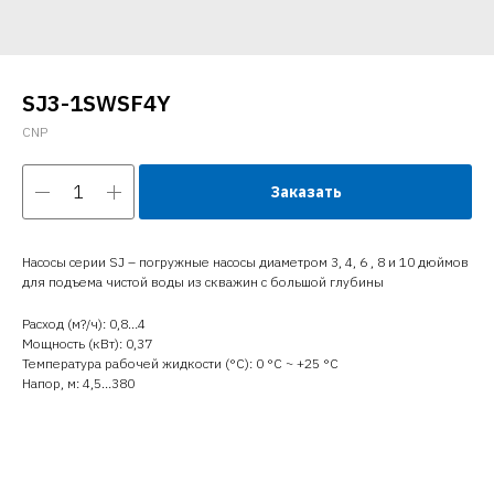
SJ3-1SWSF4Y
CNP
Заказать
Насосы серии SJ – погружные насосы диаметром 3, 4, 6 , 8 и 10 дюймов
для подъема чистой воды из скважин с большой глубины
Расход (м?/ч): 0,8…4
Мощность (кВт): 0,37
Температура рабочей жидкости (°C): 0 °С ~ +25 °С
Напор, м: 4,5…380