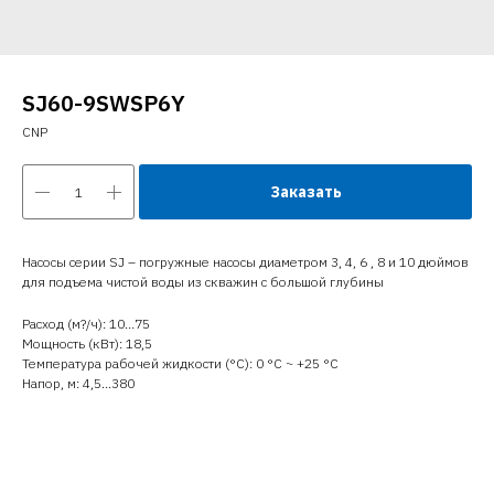
SJ60-9SWSP6Y
CNP
Заказать
Насосы серии SJ – погружные насосы диаметром 3, 4, 6 , 8 и 10 дюймов
для подъема чистой воды из скважин с большой глубины
Расход (м?/ч): 10…75
Мощность (кВт): 18,5
Температура рабочей жидкости (°C): 0 °С ~ +25 °С
Напор, м: 4,5…380