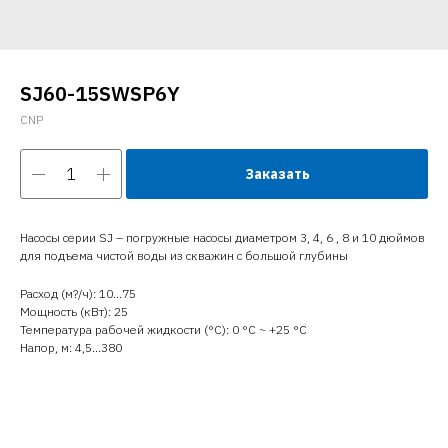
SJ60-15SWSP6Y
CNP
Заказать
Насосы серии SJ – погружные насосы диаметром 3, 4, 6 , 8 и 10 дюймов
для подъема чистой воды из скважин с большой глубины
Расход (м?/ч): 10…75
Мощность (кВт): 25
Температура рабочей жидкости (°C): 0 °С ~ +25 °С
Напор, м: 4,5…380