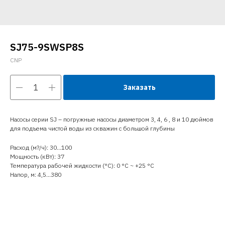
SJ75-9SWSP8S
CNP
Заказать
Насосы серии SJ – погружные насосы диаметром 3, 4, 6 , 8 и 10 дюймов
для подъема чистой воды из скважин с большой глубины
Расход (м?/ч): 30…100
Мощность (кВт): 37
Температура рабочей жидкости (°C): 0 °С ~ +25 °С
Напор, м: 4,5…380