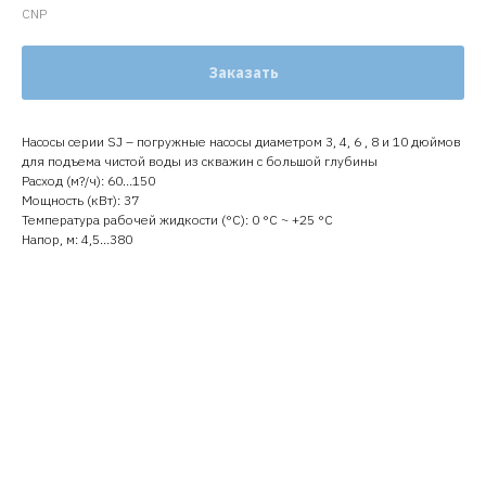
CNP
Заказать
Насосы серии SJ – погружные насосы диаметром 3, 4, 6 , 8 и 10 дюймов
для подъема чистой воды из скважин с большой глубины
Расход (м?/ч): 60…150
Мощность (кВт): 37
Температура рабочей жидкости (°C): 0 °С ~ +25 °С
Напор, м: 4,5…380