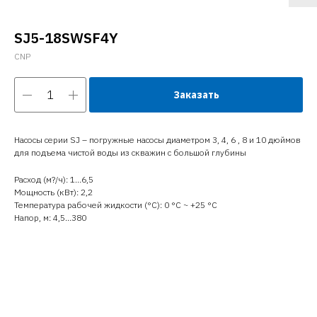
SJ5-18SWSF4Y
CNP
Заказать
Насосы серии SJ – погружные насосы диаметром 3, 4, 6 , 8 и 10 дюймов
для подъема чистой воды из скважин с большой глубины
Расход (м?/ч): 1…6,5
Мощность (кВт): 2,2
Температура рабочей жидкости (°C): 0 °С ~ +25 °С
Напор, м: 4,5…380